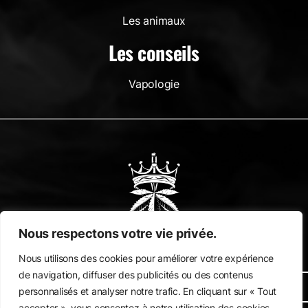
Les animaux
Les conseils
Vapologie
Nous respectons votre vie privée.
INFO LIVRAISON
Nous utilisons des cookies pour améliorer votre expérience
de navigation, diffuser des publicités ou des contenus
RETOUR SAV
personnalisés et analyser notre trafic. En cliquant sur « Tout
accepter », vous consentez à notre utilisation des cookies.