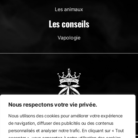
Les animaux
Les conseils
Vapologie
Nous respectons votre vie privée.
INFO LIVRAISON
Nous utilisons des cookies pour améliorer votre expérience
de navigation, diffuser des publicités ou des contenus
RETOUR SAV
personnalisés et analyser notre trafic. En cliquant sur « Tout
accepter », vous consentez à notre utilisation des cookies.